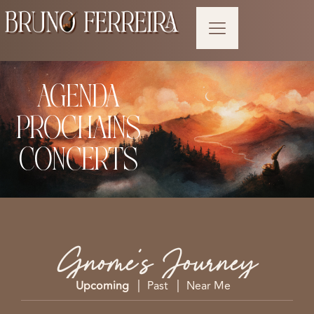
Aller
au
contenu
AGENDA
PROCHAINS
CONCERTS
Gnome’s Journey
|
|
Upcoming
Past
Near Me